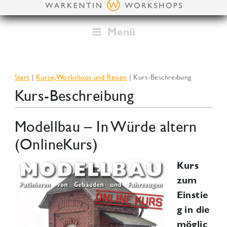
Zum
Inhalt
springen
Menü
Start
Kurse, Workshops und Reisen
Kurs-Beschreibung
Kurs-Beschreibung
Modellbau – In Würde altern
(OnlineKurs)
Kurs
zum
Einstie
g in die
möglic