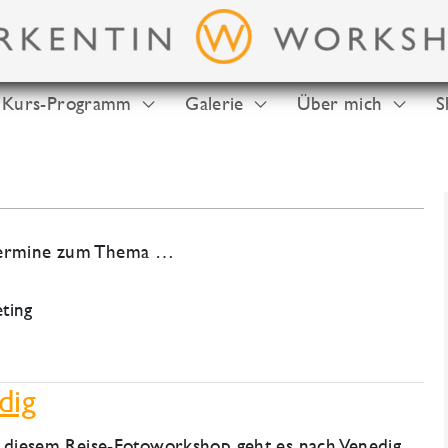
Kurs-Programm
Galerie
Über mich
S
-Termine zum Thema …
ting
dig
 diesem Reise-Fotoworkshop geht es nach Venedig.