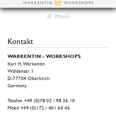
Zum
Inhalt
springen
Menü
Kontakt
WARKENTIN – WORKSHOPS
Karl H. Warkentin
Wäldenstr. 1
D-77704 Oberkirch
Germany
Telefon +49 (0)78 02 / 98 36 10
Mobil +49 (0)172 / 401 60 46