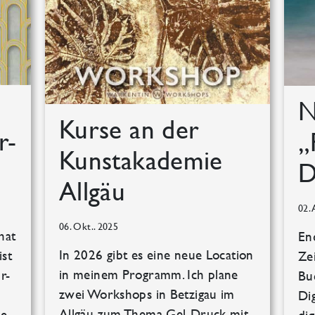
N
Kurse an der
r-
„
Kunstakademie
D
Allgäu
02. 
06. Okt.. 2025
hat
End
In 2026 gibt es eine neue Location
st
Ze
in meinem Programm. Ich plane
r-
Buc
zwei Workshops in Betzigau im
Di
Allgäu zum Thema Gel-Druck mit
e.