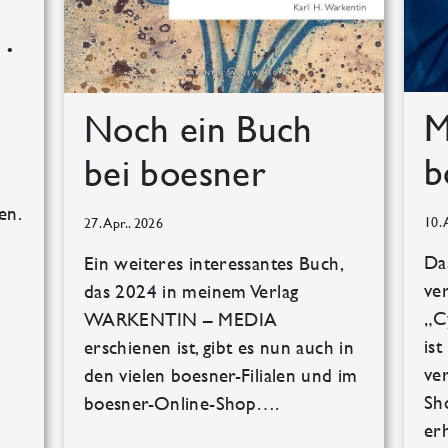
 …
M
Noch ein Buch
b
bei boesner
l
en.
10. 
27. Apr.. 2026
Da
Ein weiteres interessantes Buch,
ve
das 2024 in meinem Verlag
„C
WARKENTIN – MEDIA
ist
erschienen ist, gibt es nun auch in
ve
den vielen boesner-Filialen und im
Sh
boesner-Online-Shop….
er