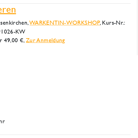
eren
lsenkirchen
,
WARKENTIN-WORKSHOP
, Kurs-Nr.:
91026-KW
 49,00 €,
Zur Anmeldung
Uhr