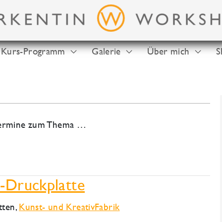
Kurs-Programm
Galerie
Über mich
S
-Termine zum Thema …
l-Druckplatte
tten
,
Kunst- und KreativFabrik