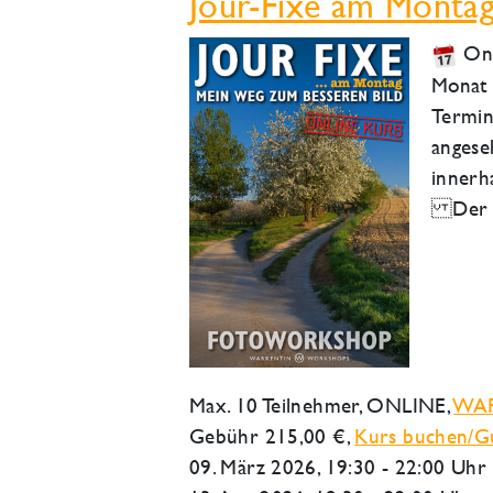
Jour-Fixe am Montag
Onl
Monat 
Termin
angese
innerh
Der Ei
Max. 10 Teilnehmer,
ONLINE
,
WA
Gebühr 215,00 €,
Kurs buchen/Gu
09. März 2026
, 19:30 - 22:00 Uhr