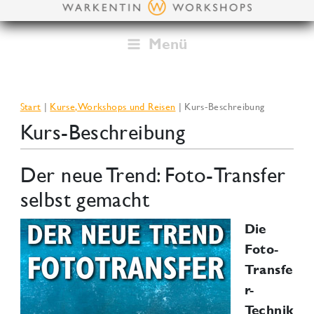
Zum
Inhalt
springen
Menü
Start
Kurse, Workshops und Reisen
Kurs-Beschreibung
Kurs-Beschreibung
Der neue Trend: Foto-Transfer
selbst gemacht
Die
Foto-
Transfe
r-
Technik