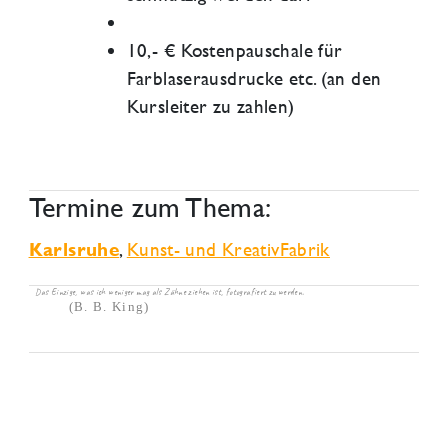
10,- € Kostenpauschale für
Farblaserausdrucke etc. (an den
Kursleiter zu zahlen)
Termine zum Thema:
,
Kunst- und KreativFabrik
Karlsruhe
Das Einzige, was ich weniger mag als Zähne ziehen ist, fotografiert zu werden.
(B. B. King)