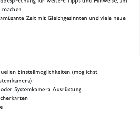
ldbesprechung für weitere Tipps und Hinweise, um
u machen
 amüsante Zeit mit Gleichgesinnten und viele neue
uellen Einstellmöglichkeiten (möglichst
Systemkamera)
x- oder Systemkamera-Ausrüstung
eicherkarten
te