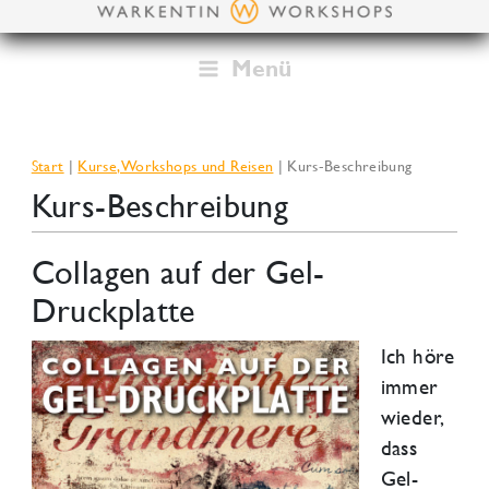
Zum
Inhalt
springen
Menü
Start
Kurse, Workshops und Reisen
Kurs-Beschreibung
Kurs-Beschreibung
Collagen auf der Gel-
Druckplatte
Ich höre
immer
wieder,
dass
Gel-