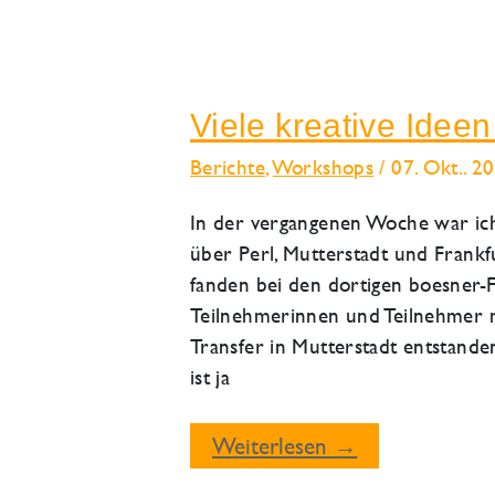
Viele kreative Idee
Berichte
,
Workshops
/
07. Okt.. 2
In der vergangenen Woche war ic
über Perl, Mutterstadt und Frank
fanden bei den dortigen boesner-Fi
Teilnehmerinnen und Teilnehmer
Transfer in Mutterstadt entstande
ist ja
Viele
Weiterlesen →
kreative
Ideen