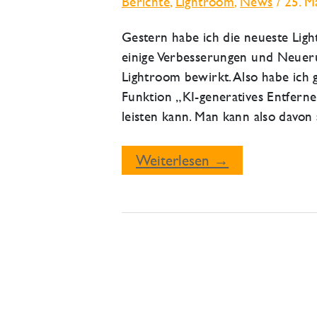
Berichte
,
Lightroom
,
News
/
25. M
Gestern habe ich die neueste Lightr
einige Verbesserungen und Neuerun
Lightroom bewirkt. Also habe ich g
Funktion „KI-generatives Entfern
leisten kann. Man kann also davon
Lightroom-
Weiterlesen →
Zauberei
mit
KI