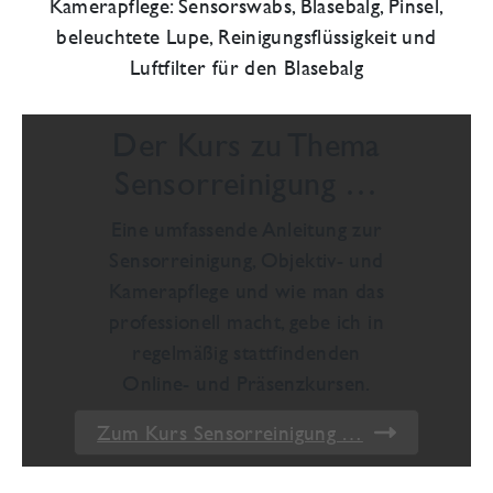
Kamerapflege: Sensorswabs, Blasebalg, Pinsel,
beleuchtete Lupe, Reinigungsflüssigkeit und
Luftfilter für den Blasebalg
Der Kurs zu Thema
Sensorreinigung …
Eine umfassende Anleitung zur
Sensorreinigung, Objektiv- und
Kamerapflege und wie man das
professionell macht, gebe ich in
regelmäßig stattfindenden
Online- und Präsenzkursen.
Zum Kurs Sensorreinigung …