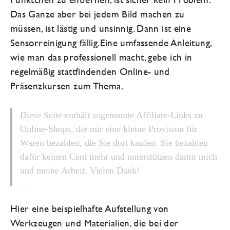
Das Ganze aber bei jedem Bild machen zu
müssen, ist lästig und unsinnig. Dann ist eine
Sensorreinigung fällig.Eine umfassende Anleitung,
wie man das professionell macht, gebe ich in
regelmäßig stattfindenden Online- und
Präsenzkursen zum Thema.
Diese Seite enthält sogenannte Affiliate-Links zu
Online-Shops, die mir eine kleine Provision für
Waren bezahlen, die Sie dort kaufen. Sie bezahlen
dafür keinen Cent mehr und unterstützen damit mich
und meine Arbeit. Vielen Dank!
Author Name
Hier eine beispielhafte Aufstellung von
Werkzeugen und Materialien, die bei der