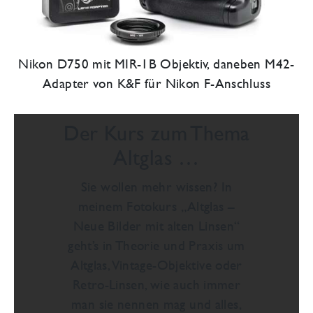
Nikon D750 mit MIR-1B Objektiv, daneben M42-
Adapter von K&F für Nikon F-Anschluss
Der Kurs zum Thema
Altglas …
Sie wollen mehr wissen? In
meinem Fotokurs „Altglas –
Neue Bilder mit alten Linsen“
geht’s in Theorie und Praxis um
Altglas, Vintage-Objektive oder
Retro-Linsen, wie auch immer
man sie nennen mag und alles,