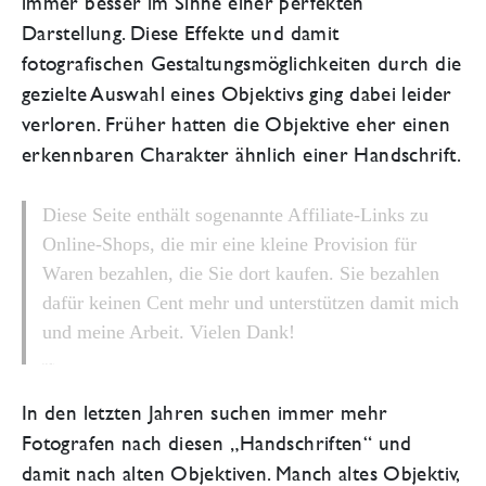
immer besser im Sinne einer perfekten
Darstellung. Diese Effekte und damit
fotografischen Gestaltungsmöglichkeiten durch die
gezielte Auswahl eines Objektivs ging dabei leider
verloren. Früher hatten die Objektive eher einen
erkennbaren Charakter ähnlich einer Handschrift.
Diese Seite enthält sogenannte Affiliate-Links zu
Online-Shops, die mir eine kleine Provision für
Waren bezahlen, die Sie dort kaufen. Sie bezahlen
dafür keinen Cent mehr und unterstützen damit mich
und meine Arbeit. Vielen Dank!
Author Name
In den letzten Jahren suchen immer mehr
Fotografen nach diesen „Handschriften“ und
damit nach alten Objektiven. Manch altes Objektiv,