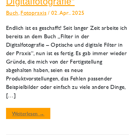
Digitalfotografie“
Buch
,
Fotopraxis
/
02. Apr.. 2025
Endlich ist es geschafft! Seit langer Zeit arbeite ich
bereits an dem Buch „Filter in der
Digitalfotografie – Optische und digitale Filter in
der Praxis“, nun ist es fertig. Es gab immer wieder
Gründe, die mich von der Fertigstellung
abgehalten haben, seien es neue
Produktvorstellungen, das Fehlen passender
Beispielbilder oder einfach zu viele andere Dinge,
[…]
Neues
Weiterlesen →
Buch
„Filter
in
der