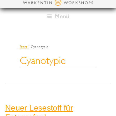
Zum
Inhalt
springen
Menü
Start
Cyanotypie
Cyanotypie
Neuer Lesestoff für