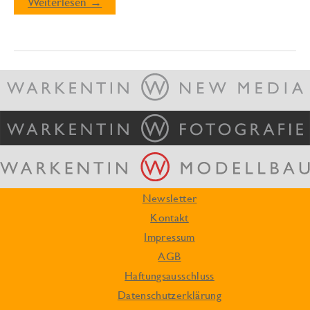
Neuer
Weiterlesen →
Lesestoff
für
Fotografen!
Newsletter
Kontakt
Impressum
AGB
Haftungsausschluss
Datenschutzerklärung