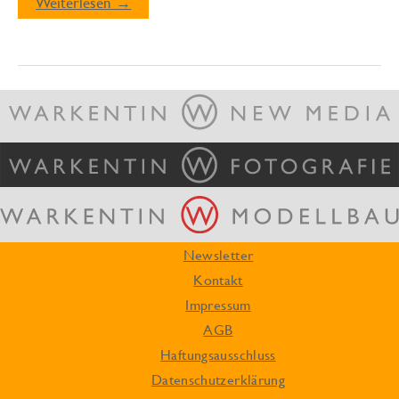
Neuer
Weiterlesen →
Lesestoff
für
Fotografen!
Newsletter
Kontakt
Impressum
AGB
Haftungsausschluss
Datenschutzerklärung