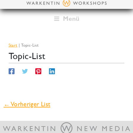
Zum
Inhalt
springen
Menü
Start
Topic-List
Topic-List
←
Vorheriger List